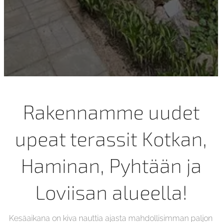
Rakennamme uudet
upeat terassit Kotkan,
Haminan, Pyhtään ja
Loviisan alueella!
Kesäaikana on kiva nauttia ajasta mahdollisimman paljon