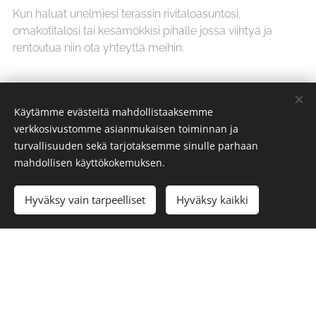
Kun haluat unelmiesi terassin rivitaloasuntosi,
omakotitalosi tai kesämökkisi pihalle jossa viihtyä ja
rentoutua niin ota yhteyttä meihin.
Käytämme evästeitä mahdollistaaksemme
verkkosivustomme asianmukaisen toiminnan ja
turvallisuuden sekä tarjotaksemme sinulle parhaan
mahdollisen käyttökokemuksen.
Hyväksy vain tarpeelliset
Hyväksy kaikki