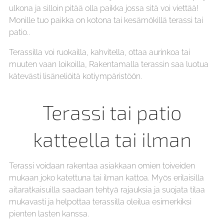
ulkona ja silloin pitää olla paikka jossa sitä voi viet­tää!
Monille tuo paikka on kotona tai kesämökillä terassi tai
patio..
Terassilla voi ruokailla, kahvitella, ottaa aurinkoa tai
muuten vaan loikoilla, Rakentamalla terassi­n saa luotua
kätevästi lisä­neliöitä koti­ympäristöön.
Terassi tai patio
katteella tai ilman
Terassi voidaan rakentaa asiakkaan omien toiveiden
mukaan joko katettuna tai ilman kattoa. Myös erilaisilla
aita­ratkaisuilla saadaan tehtyä rajauksia ja suojata tilaa
mukavasti ja helpottaa terassilla oleilua esimerkiksi
pienten lasten kanssa.